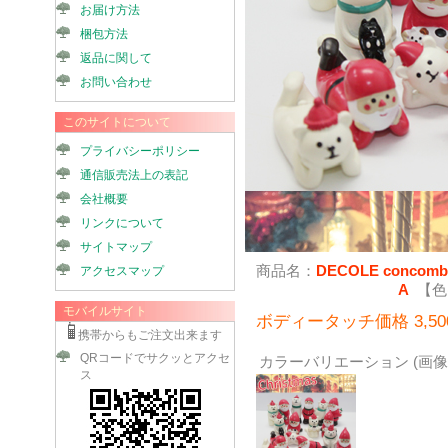
お届け方法
梱包方法
返品に関して
お問い合わせ
このサイトについて
プライバシーポリシー
通信販売法上の表記
会社概要
リンクについて
サイトマップ
商品名：
DECOLE conc
アクセスマップ
A
【色(
モバイルサイト
ボディータッチ価格 3,50
携帯からもご注文出来ます
QRコードでサクッとアクセ
カラーバリエーション (画
ス