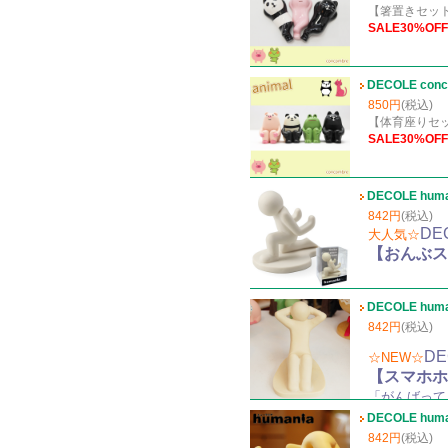
【箸置きセッ
S
ALE30%OFF
DECOLE c
850円
(税込)
【体育座りセ
SALE30%OFF
DECOLE hu
842円
(税込)
DE
大人気☆
【おんぶス
DECOLE hu
842円
(税込)
DE
☆NEW☆
【スマホホ
「がんばって
DECOLE h
842円
(税込)