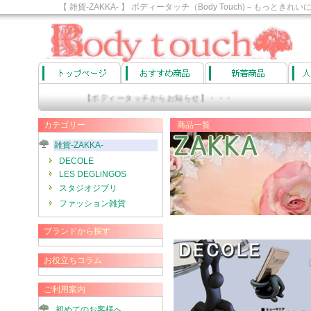
【 雑貨-ZAKKA- 】 ボディータッチ（Body Touch)－も
【ボディータッチからお知らせ】・・・
カテゴリー
商品一覧
雑貨-ZAKKA-
DECOLE
LES DEGLiNGOS
スタジオジブリ
ファッション雑貨
ブランドから探す
お役立ちコラム
ご利用案内
初めてのお客様へ