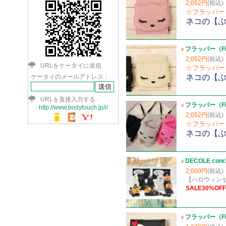
2,052円
(税込)
☆フラッパー（
ネコの【ぷ
フラッパー（F
2,052円
(税込)
URLをケータイに送信
☆フラッパー（
ケータイのメールアドレス：
ネコの【ぷ
URLを直接入力する
フラッパー（F
http://www.bodytouch.jp/i/
2,052円
(税込)
☆フラッパー（
ネコの【ぷ
DECOLE co
2,000円
(税込)
【ハロウィン
SALE30%OFF
フラッパー（F