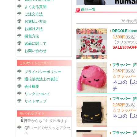
よくある質問
商品一覧
ご注文方法
76 件
お支払い方法
お届け方法
DECOLE c
梱包方法
3,500円
(税込)
【クリスマス
返品に関して
SALE30%OFF
お問い合わせ
このサイトについて
フラッパー（F
2,052円
(税込)
プライバシーポリシー
☆フラッパー（
通信販売法上の表記
ネコの【ぷ
会社概要
チ
リンクについて
フラッパー（F
サイトマップ
2,052円
(税込)
☆フラッパー（
モバイルサイト
ネコの【ぷ
携帯からもご注文出来ます
QRコードでサクッとアクセ
フラッパー（F
ス