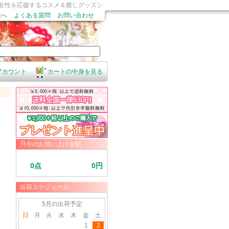
素敵な女性を応援するコスメ＆癒しグッズシ
様へ
よくある質問
お問い合わせ
アカウント
カートの中身を見る
只今のお買い上げ金額
0点
0円
出荷スケジュール
5月の出荷予定
日
月
火
水
木
金
土
1
2