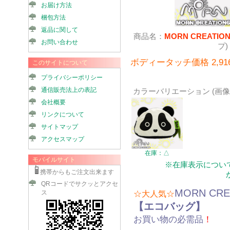
お届け方法
梱包方法
返品に関して
商品名：
MORN CREATI
お問い合わせ
プ)
ボディータッチ価格 2,91
このサイトについて
プライバシーポリシー
通信販売法上の表記
カラーバリエーション (画
会社概要
リンクについて
サイトマップ
アクセスマップ
在庫：△
モバイルサイト
※在庫表示について
携帯からもご注文出来ます
QRコードでサクッとアクセ
MORN CRE
ス
☆大人気☆
【エコバッグ】
お買い物の必需品
！