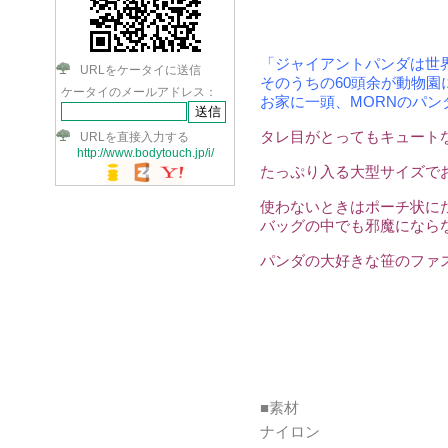
「ジャイアントパンダは世界
URLをケータイに送信
そのうちの60頭余が動物園
ケータイのメールアドレス：
お家に一頭、MORNのパン
タレ目がとってもキュート
URLを直接入力する
http://www.bodytouch.jp/i/
たっぷり入る大型サイズで
使わないときはポーチ状に
バッグの中でも邪魔になら
パンダの大好きな笹のファ
■素材
ナイロン